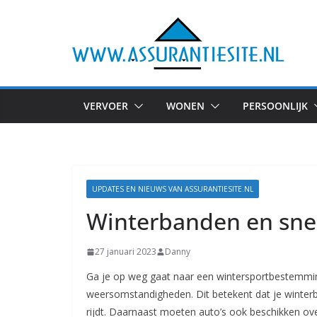
Ga
naar
de
inhoud
VERVOER
WONEN
PERSOONLIJK
UPDATES EN NIEUWS VAN ASSURANTIESITE.NL
Winterbanden en sn
27 januari 2023
Danny
Ga je op weg gaat naar een wintersportbestemmin
weersomstandigheden. Dit betekent dat je winter
rijdt. Daarnaast moeten auto’s ook beschikken ove