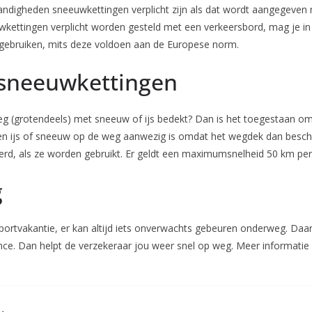
andigheden sneeuwkettingen verplicht zijn als dat wordt aangegeven
wkettingen verplicht worden gesteld met een verkeersbord, mag je i
gebruiken, mits deze voldoen aan de Europese norm.
sneeuwkettingen
g (grotendeels) met sneeuw of ijs bedekt? Dan is het toegestaan om 
een ijs of sneeuw op de weg aanwezig is omdat het wegdek dan besch
, als ze worden gebruikt. Er geldt een maximumsnelheid 50 km per u
g
portvakantie, er kan altijd iets onverwachts gebeuren onderweg. Da
tance. Dan helpt de verzekeraar jou weer snel op weg. Meer informati