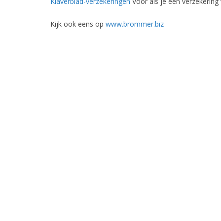
Klaverblad-verzekeringen
Voor als je een verzekering 
Kijk ook eens op
www.brommer.biz