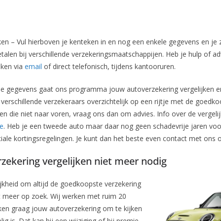
ken – Vul hierboven je kenteken in en nog een enkele gegevens en je zi
alen bij verschillende verzekeringsmaatschappijen. Heb je hulp of adv
iken via
email
of direct telefonisch, tijdens kantooruren.
le gegevens gaat ons programma jouw autoverzekering vergelijken en 
e verschillende verzekeraars overzichtelijk op een rijtje met de goed
 die niet naar voren, vraag ons dan om advies. Info over de vergelijk
ie
. Heb je een tweede auto maar daar nog geen schadevrije jaren v
iale kortingsregelingen. Je kunt dan het beste even contact met ons
zekering vergelijken niet meer nodig
jkheid om altijd de goedkoopste verzekering
et meer op zoek. Wij werken met ruim 20
jken graag jouw autoverzekering om te kijken
ig is. Dat kan bij een wijziging of bij premie