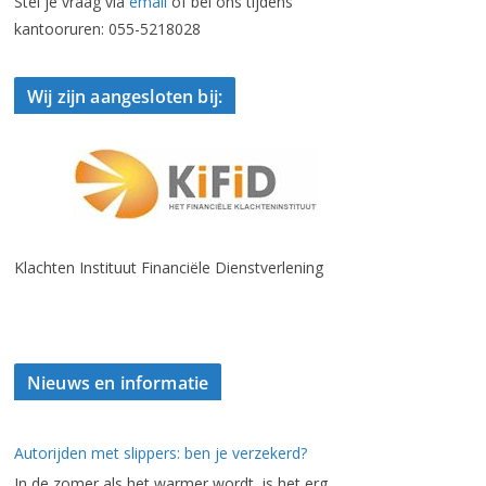
Stel je vraag via
email
of bel ons tijdens
kantooruren: 055-5218028
Wij zijn aangesloten bij:
Klachten Instituut Financiële Dienstverlening
Nieuws en informatie
Autorijden met slippers: ben je verzekerd?
In de zomer als het warmer wordt, is het erg