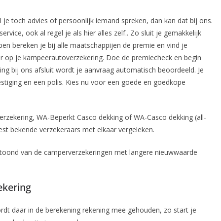
l je toch advies of persoonlijk iemand spreken, dan kan dat bij ons.
vice, ook al regel je als hier alles zelf.. Zo sluit je gemakkelijk
pen bereken je bij alle maatschappijen de premie en vind je
 op je kampeerautoverzekering. Doe de premiecheck en begin
ng bij ons afsluit wordt je aanvraag automatisch beoordeeld. Je
vestiging en een polis. Kies nu voor een goede en goedkope
verzekering, WA-Beperkt Casco dekking of WA-Casco dekking (all-
eest bekende verzekeraars met elkaar vergeleken.
getoond van de camperverzekeringen met langere nieuwwaarde
ekering
ordt daar in de berekening rekening mee gehouden, zo start je