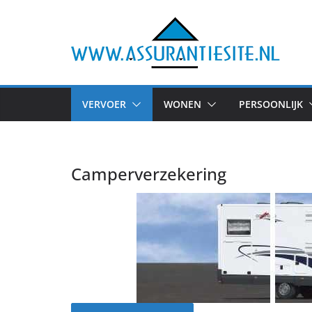
Ga
naar
de
inhoud
VERVOER
WONEN
PERSOONLIJK
Camperverzekering