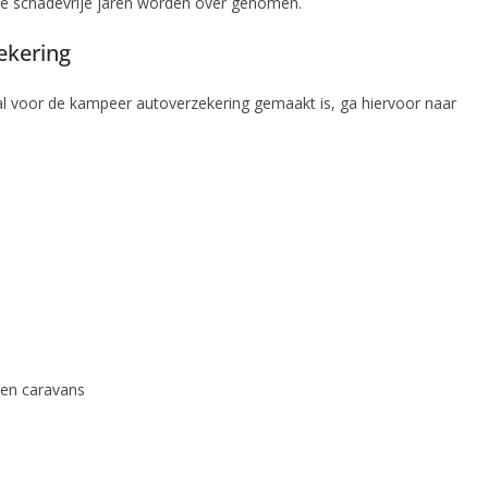
de schadevrije jaren worden over genomen.
ekering
l voor de kampeer autoverzekering gemaakt is, ga hiervoor naar
 en caravans