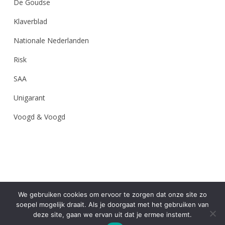
De Goudse
Klaverblad
Nationale Nederlanden
Risk
SAA
Unigarant
Voogd & Voogd
We gebruiken cookies om ervoor te zorgen dat onze site zo
soepel mogelijk draait. Als je doorgaat met het gebruiken van
deze site, gaan we ervan uit dat je ermee instemt.