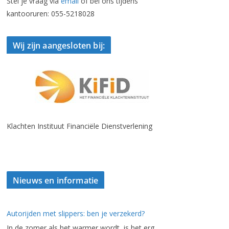
Stel je vraag via
email
of bel ons tijdens
kantooruren: 055-5218028
Wij zijn aangesloten bij:
Klachten Instituut Financiële Dienstverlening
Nieuws en informatie
Autorijden met slippers: ben je verzekerd?
In de zomer als het warmer wordt, is het erg