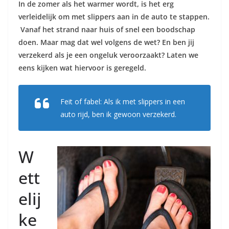
In de zomer als het warmer wordt, is het erg
verleidelijk om met slippers aan in de auto te stappen.
Vanaf het strand naar huis of snel een boodschap
doen. Maar mag dat wel volgens de wet? En ben jij
verzekerd als je een ongeluk veroorzaakt? Laten we
eens kijken wat hiervoor is geregeld.
Feit of fabel: Als ik met slippers in een
auto rijd, ben ik gewoon verzekerd.
W
ett
elij
ke