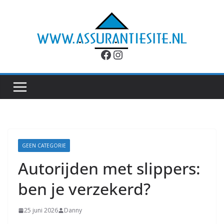
Ga
naar
de
inhoud
Facebook
Instagram
GEEN CATEGORIE
Autorijden met slippers:
ben je verzekerd?
25 juni 2026
Danny