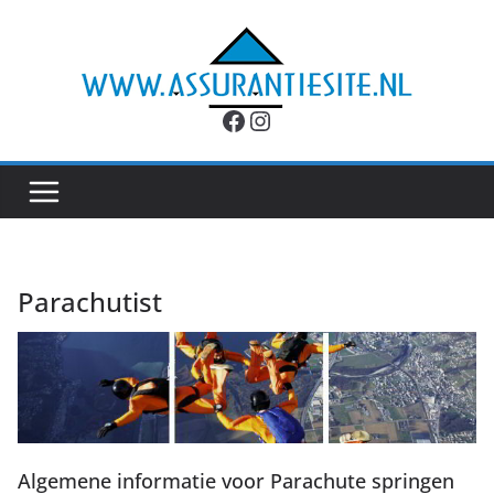
Ga
naar
de
inhoud
Facebook
Instagram
Parachutist
Algemene informatie voor Parachute springen