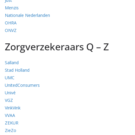
Just
Menzis
Nationale Nederlanden
OHRA
ONVZ
Zorgverzekeraars Q – Z
Salland
Stad Holland
UMC
UnitedConsumers
Univé
VGZ
VinkVink
VVAA
ZEKUR
ZieZo