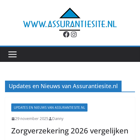
Ga
naar
de
inhoud
Facebook
Instagram
Updates en Nieuws van Assurantiesite.nl
UPDATES EN NIEUWS VAN ASSURANTIESITE.NL
29 november 2025
Danny
Zorgverzekering 2026 vergelijken