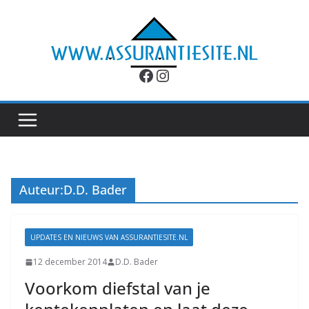
Ga
naar
de
inhoud
Facebook
Instagram
Auteur:
D.D. Bader
UPDATES EN NIEUWS VAN ASSURANTIESITE.NL
12 december 2014
D.D. Bader
Voorkom diefstal van je