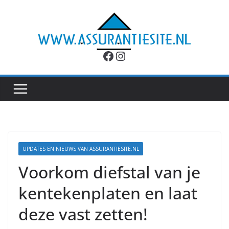
Ga
naar
de
inhoud
Facebook
Instagram
UPDATES EN NIEUWS VAN ASSURANTIESITE.NL
Voorkom diefstal van je
kentekenplaten en laat
deze vast zetten!