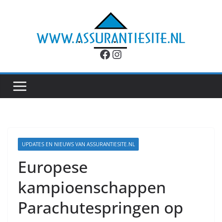
Ga
naar
de
inhoud
Facebook
Instagram
UPDATES EN NIEUWS VAN ASSURANTIESITE.NL
Europese
kampioenschappen
Parachutespringen op