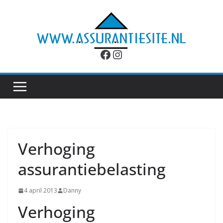
Ga
naar
de
inhoud
Facebook
Instagram
Verhoging
assurantiebelasting
4 april 2013
Danny
Verhoging