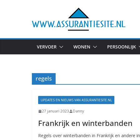
Ga
naar
de
inhoud
VERVOER
WONEN
PERSOONLIJK
regels
UPDATES EN NIEUWS VAN ASSURANTIESITE.NL
27 januari 2023
Danny
Frankrijk en winterbanden
Regels over winterbanden in Frankrijk en andere i