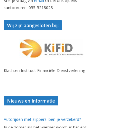
Stel je vraag via
email
of bel ons tijdens
kantooruren: 055-5218028
Wij zijn aangesloten bij:
Klachten Instituut Financiële Dienstverlening
Nieuws en informatie
Autorijden met slippers: ben je verzekerd?
In de zomer als het warmer wordt, is het erg