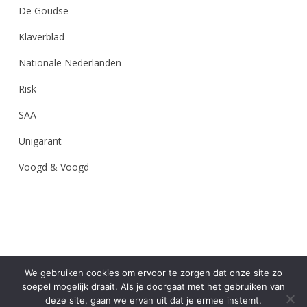
De Goudse
Klaverblad
Nationale Nederlanden
Risk
SAA
Unigarant
Voogd & Voogd
We gebruiken cookies om ervoor te zorgen dat onze site zo
soepel mogelijk draait. Als je doorgaat met het gebruiken van
deze site, gaan we ervan uit dat je ermee instemt.