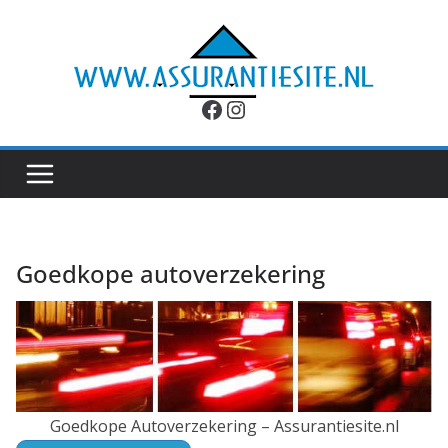
Ga
naar
de
inhoud
Facebook
Instagram
Goedkope autoverzekering
Goedkope Autoverzekering – Assurantiesite.nl