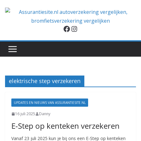
Ga
naar
de
Facebook
Instagram
inhoud
elektrische step verzekeren
UPDATES EN NIEUWS VAN ASSURANTIESITE.NL
16 juli 2025
Danny
E-Step op kenteken verzekeren
Vanaf 23 juli 2025 kun je bij ons een E-Step op kenteken