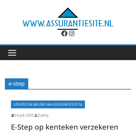
Ga
naar
de
inhoud
Facebook
Instagram
e-step
UPDATES EN NIEUWS VAN ASSURANTIESITE.NL
16 juli 2025
Danny
E-Step op kenteken verzekeren