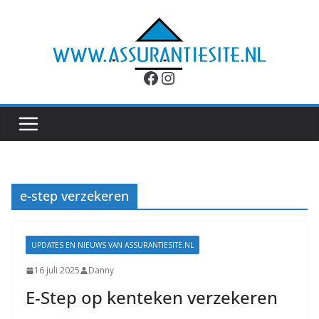
Ga
naar
de
inhoud
Facebook
Instagram
e-step verzekeren
UPDATES EN NIEUWS VAN ASSURANTIESITE.NL
16 juli 2025
Danny
E-Step op kenteken verzekeren