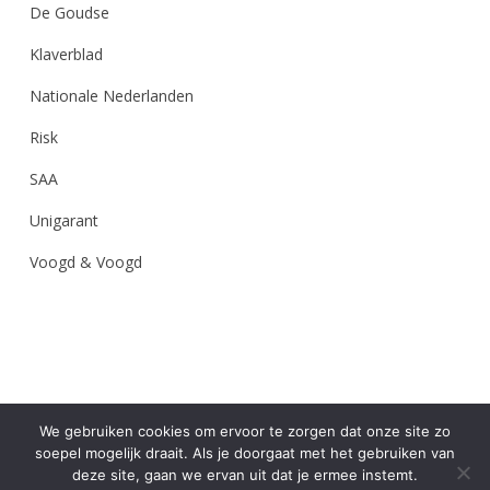
De Goudse
Klaverblad
Nationale Nederlanden
Risk
SAA
Unigarant
Voogd & Voogd
We gebruiken cookies om ervoor te zorgen dat onze site zo
soepel mogelijk draait. Als je doorgaat met het gebruiken van
deze site, gaan we ervan uit dat je ermee instemt.