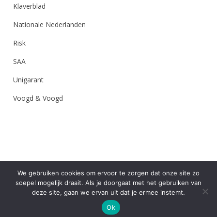
Klaverblad
Nationale Nederlanden
Risk
SAA
Unigarant
Voogd & Voogd
We gebruiken cookies om ervoor te zorgen dat onze site zo
soepel mogelijk draait. Als je doorgaat met het gebruiken van
deze site, gaan we ervan uit dat je ermee instemt.
Ok