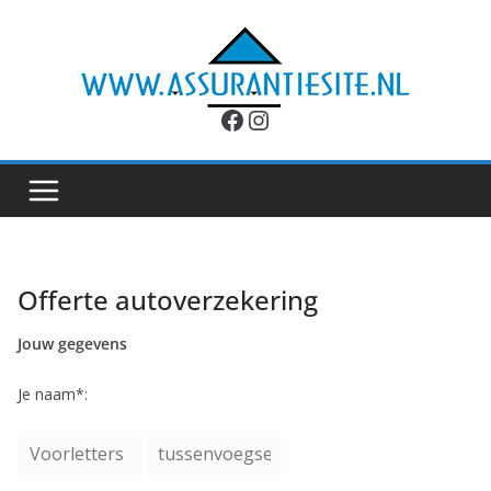
Ga
naar
de
inhoud
Facebook
Instagram
Offerte autoverzekering
Jouw gegevens
Je naam*: