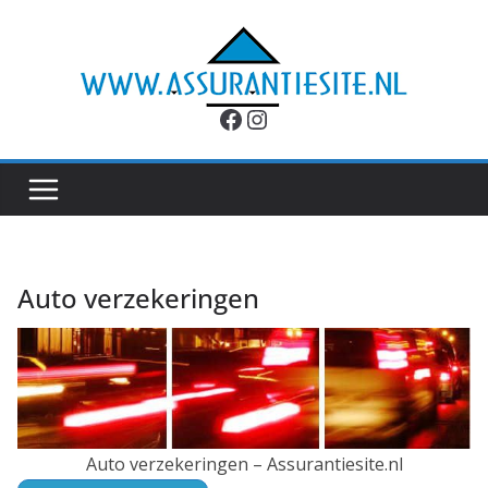
Ga
naar
de
inhoud
Facebook
Instagram
Auto verzekeringen
Auto verzekeringen – Assurantiesite.nl