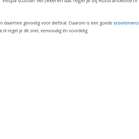
Vespa scooter verzekeren dat regel je bij Assurantiesite.nl
 – en daarmee gevoelig voor diefstal. Daarom is een goede
scooterverz
e.nl regel je dit snel, eenvoudig én voordelig