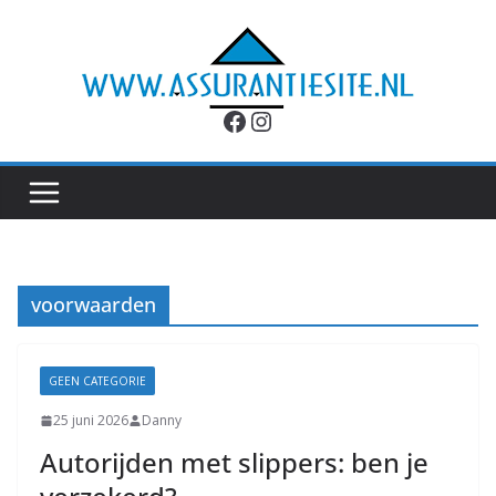
Ga
naar
de
inhoud
Facebook
Instagram
voorwaarden
GEEN CATEGORIE
25 juni 2026
Danny
Autorijden met slippers: ben je