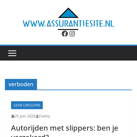
Ga
naar
de
inhoud
Facebook
Instagram
verboden
GEEN CATEGORIE
25 juni 2026
Danny
Autorijden met slippers: ben je