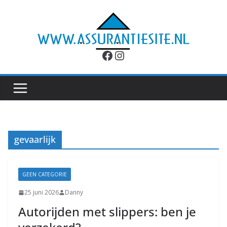
Ga
naar
de
inhoud
Facebook
Instagram
gevaarlijk
GEEN CATEGORIE
25 juni 2026
Danny
Autorijden met slippers: ben je