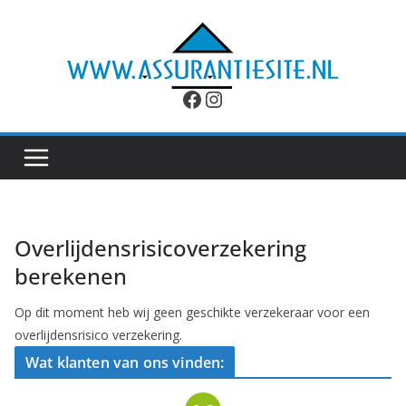
Ga
naar
de
inhoud
Facebook
Instagram
Overlijdensrisicoverzekering
berekenen
Op dit moment heb wij geen geschikte verzekeraar voor een
overlijdensrisico verzekering.
Wat klanten van ons vinden: