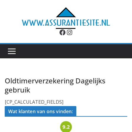
Ga
naar
de
inhoud
Facebook
Instagram
Oldtimerverzekering Dagelijks
gebruik
[CP_CALCULATED_FIELDS]
Wat klanten van ons vinden:
9.2