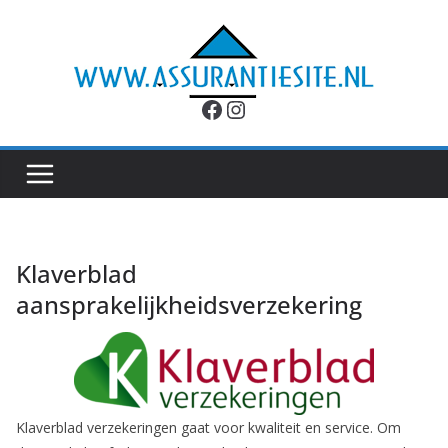
Ga
naar
de
inhoud
Facebook
Instagram
Klaverblad
aansprakelijkheidsverzekering
Klaverblad verzekeringen gaat voor kwaliteit en service. Om