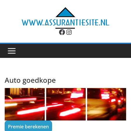
Ga
naar
de
inhoud
Facebook
Instagram
Auto goedkope
Premie berekenen