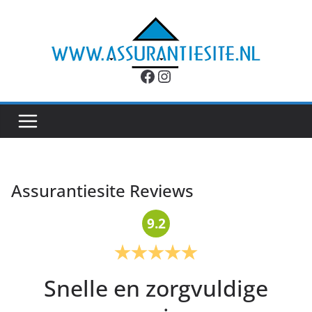
Ga
naar
de
inhoud
Facebook
Instagram
Assurantiesite Reviews
9.2
Snelle en zorgvuldige