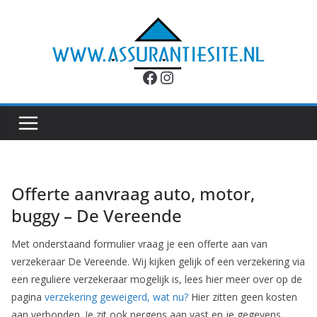
Ga
naar
de
inhoud
Facebook
Instagram
Offerte aanvraag auto, motor,
buggy – De Vereende
Met onderstaand formulier vraag je een offerte aan van
verzekeraar De Vereende. Wij kijken gelijk of een verzekering via
een reguliere verzekeraar mogelijk is, lees hier meer over op de
pagina
verzekering geweigerd, wat nu?
Hier zitten geen kosten
aan verbonden. Je zit ook nergens aan vast en je gegevens