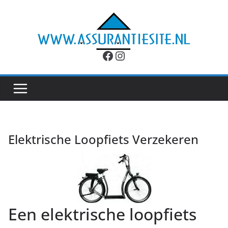
Ga
naar
de
inhoud
Facebook
Instagram
Elektrische Loopfiets Verzekeren
Een elektrische loopfiets